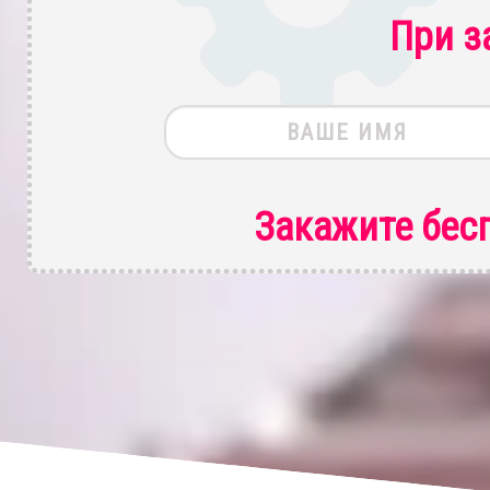
При з
Закажите бес