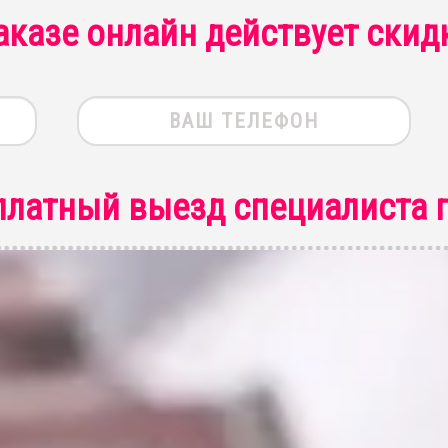
аказе онлайн действует скид
платный выезд специалиста
п