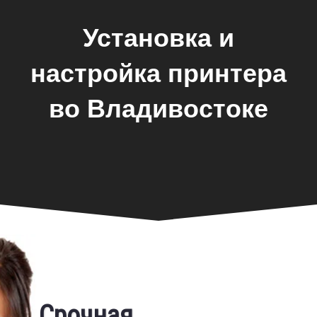
Установка и
настройка принтера
во Владивостоке
Фирменная гарантия
Срочная